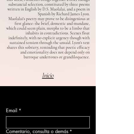
substancial selection, constituted by three poems
written in English by D.S. Maolalai, and a poem in
Spanish by Richard James Lyon.
Maolalai's poetry may prove to be disingenious at
first glance: the brief, domestic and mundane,
which could seem plain, morphs to be a limbo that
inhabits in contradictions. Scenes float
indefinitely, with no explicit urgency though with
sustained tension through the unsaid. Lyon's text
shares this sobriety, reminding that poetic efficacy
and emotionality does not depend only on
barroque undertones or grandiloquence.
Inicio
Email
*
Comentario, consulta o demás
*