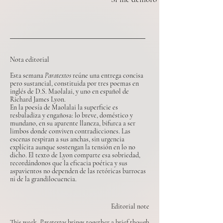
Nota editorial
Esta semana
Paratextos
reúne una entrega concisa
pero sustancial, constituida por tres poemas en
inglés de D.S. Maolalai, y uno en español de
Richard James Lyon.
En la poesía de Maolalai la superficie es
resbaladiza y engañosa: lo breve, doméstico y
mundano, en su aparente llaneza, bifurca a ser
limbos donde conviven contradicciones. Las
escenas respiran a sus anchas, sin urgencia
explícita aunque sostengan la tensión en lo no
dicho. El texto de Lyon comparte esa sobriedad,
recordándonos que la eficacia poética y sus
aspavientos no dependen de las retóricas barrocas
ni de la grandilocuencia.
Editorial note
This week,
Paratextos
brings together a brief though