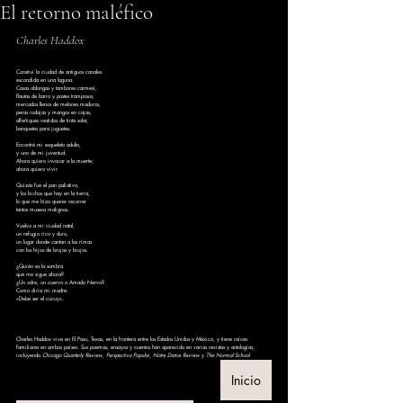
El retorno maléfico
Charles Haddox
Construí la ciudad de antiguos canales
escondida en una laguna.
Casas oblongas y tambores carmesí,
flautas de barro y postes tramposos;
mercados llenos de melones maduros,
peras rodajas y mangos en cajas,
alfeñiques vestidos de tinta solar,
banquetes para juguetes.
Encontré mi esqueleto adulto,
y uno de mi juventud.
Ahora quiero invocar a la muerte;
ahora quiero vivir.
Quizás fue el pan paliativo,
y los bichos que hay en la tierra,
lo que me hizo querer recorrer
tantos museos malignos.
Vuelvo a mi ciudad natal,
un refugio rico y duro,
un lugar donde cantan a las rimas
con los hijos de brujas y brujos.
¿Quién es la sombra
que me sigue ahora?
¿Un odre, un cuervo o Amado Nervo?
Como diría mi madre:
«Debe ser el cucuy».
Charles Haddox vive en El Paso, Texas, en la frontera entre los Estados Unidos y México, y tiene raíces 
familiares en ambos países. Sus poemas, ensayos y cuentos han aparecido en varias revistas y antologías, 
incluyendo 
Chicago Quarterly Review
, 
Perspectiva Popular
, 
Notre Dame Review
 y 
The Normal School
.
Inicio